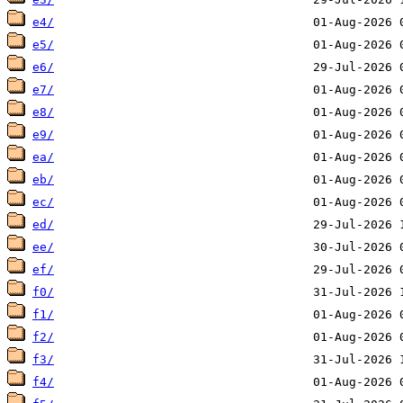
e4/
e5/
e6/
e7/
e8/
e9/
ea/
eb/
ec/
ed/
ee/
ef/
f0/
f1/
f2/
f3/
f4/