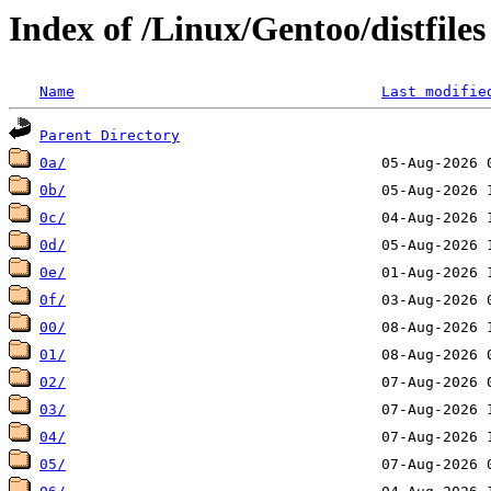
Index of /Linux/Gentoo/distfiles
Name
Last modifie
Parent Directory
0a/
0b/
0c/
0d/
0e/
0f/
00/
01/
02/
03/
04/
05/