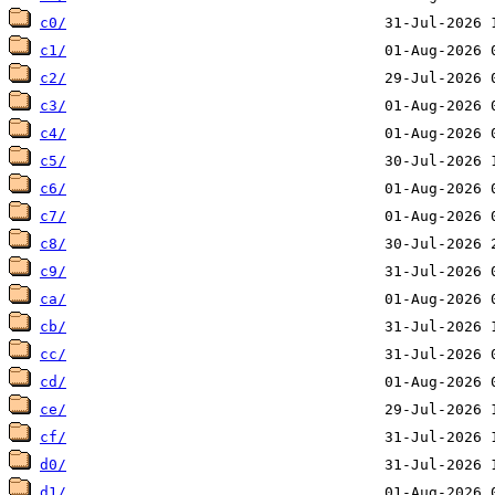
c0/
c1/
c2/
c3/
c4/
c5/
c6/
c7/
c8/
c9/
ca/
cb/
cc/
cd/
ce/
cf/
d0/
d1/