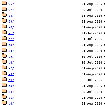
96/
97/
98/
99/
a0/
a1/
a2/
a3/
a4/
a5/
a6/
a7/
a8/
a9/
aa/
ab/
ac/
ad/