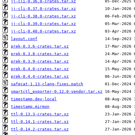
jj-cli-0.36.0-crates.tar.xz
jj-cli-0.37.0-crates.tar.xz
jj-cli-0.38.0-crates.tar.xz
jj-cli-0.39.0-crates.tar.xz
jj-cli-0.40.0-crates.tar.xz
layout.conf
prek-0.3.6-crates.tar.xz
prek-0.3.8-crates.tar.xz
prek-0.3.9-crates.tar.xz
prek-0.4.0-crates.tar.xz
prek-0.4.4-crates.tar.xz
safecat-1.13-clang-fixes.patch
smartctl_exporter-0.12.0-vendor.tar.xz
timestamp.dev-local
timestamp.mirmon
ttl-0.13.3-crates.tar.xz
ttl-0.14.1-crates.tar.xz
ttl-0.14.2-crates.tar.xz