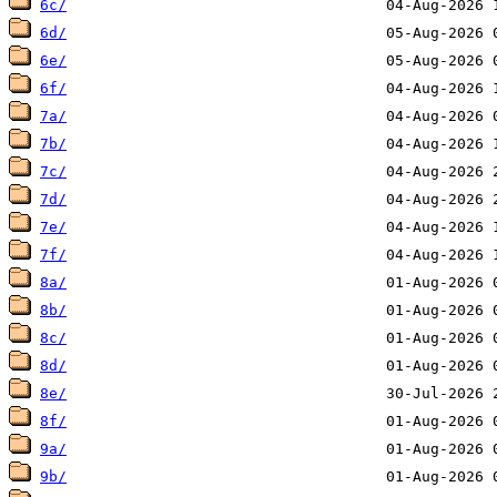
6c/
6d/
6e/
6f/
7a/
7b/
7c/
7d/
7e/
7f/
8a/
8b/
8c/
8d/
8e/
8f/
9a/
9b/