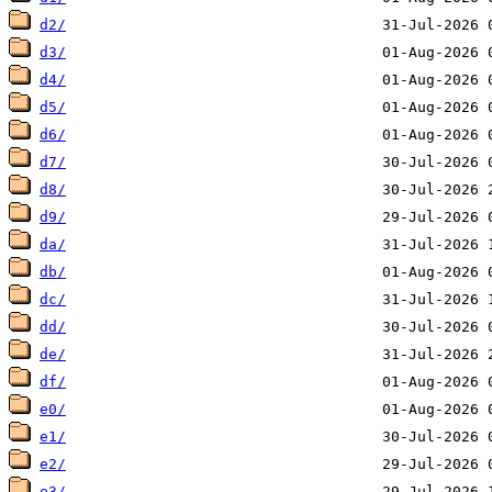
d2/
d3/
d4/
d5/
d6/
d7/
d8/
d9/
da/
db/
dc/
dd/
de/
df/
e0/
e1/
e2/
e3/