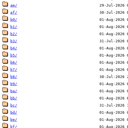
ae/
af/
b0/
b1/
b2/
b3/
b4/
b5/
b6/
b7/
b8/
b9/
ba/
bb/
bc/
bd/
be/
bf/