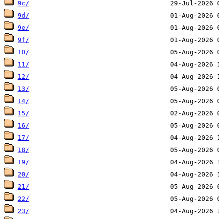
9c/
9d/
9e/
9f/
10/
11/
12/
13/
14/
15/
16/
17/
18/
19/
20/
21/
22/
23/