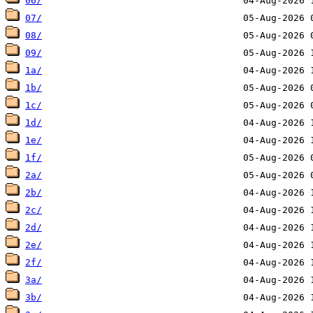
06/
07/
08/
09/
1a/
1b/
1c/
1d/
1e/
1f/
2a/
2b/
2c/
2d/
2e/
2f/
3a/
3b/