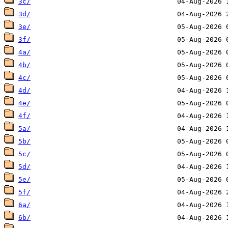
3c/
3d/
3e/
3f/
4a/
4b/
4c/
4d/
4e/
4f/
5a/
5b/
5c/
5d/
5e/
5f/
6a/
6b/