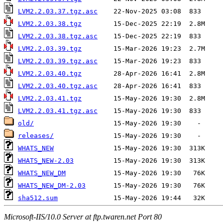
LVM2.2.03.37.tgz.asc
LVM2.2.03.38.tgz
LVM2.2.03.38.tgz.asc
LVM2.2.03.39.tgz
LVM2.2.03.39.tgz.asc
LVM2.2.03.40.tgz
LVM2.2.03.40.tgz.asc
LVM2.2.03.41.tgz
LVM2.2.03.41.tgz.asc
old/
releases/
WHATS_NEW
WHATS_NEW-2.03
WHATS_NEW_DM
WHATS_NEW_DM-2.03
sha512.sum
Microsoft-IIS/10.0 Server at ftp.twaren.net Port 80