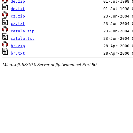
de.zip
de.txt
cz.zip
cz.txt
catala.zip
catala.txt
br.zip
br.txt
Microsoft-IIS/10.0 Server at ftp.twaren.net Port 80