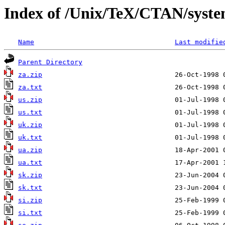
Index of /Unix/TeX/CTAN/syste
Name
Last modifie
Parent Directory
za.zip
za.txt
us.zip
us.txt
uk.zip
uk.txt
ua.zip
ua.txt
sk.zip
sk.txt
si.zip
si.txt