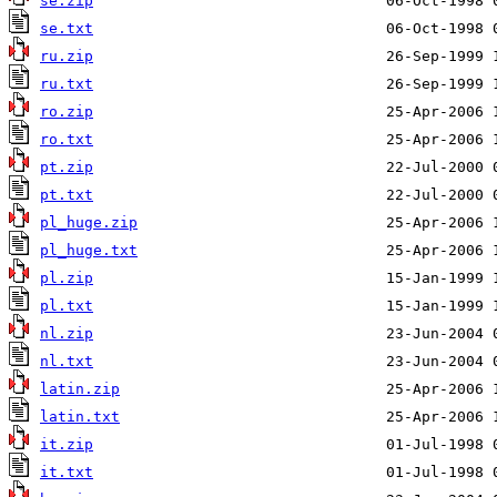
se.zip
se.txt
ru.zip
ru.txt
ro.zip
ro.txt
pt.zip
pt.txt
pl_huge.zip
pl_huge.txt
pl.zip
pl.txt
nl.zip
nl.txt
latin.zip
latin.txt
it.zip
it.txt