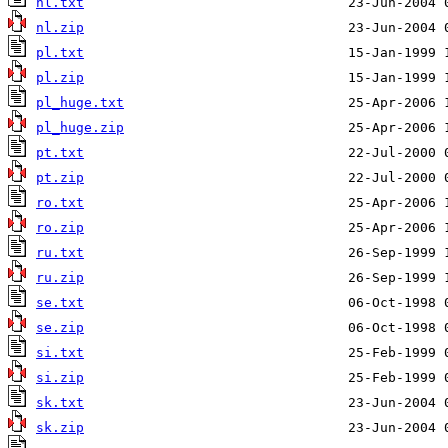
nl.txt
nl.zip
pl.txt
pl.zip
pl_huge.txt
pl_huge.zip
pt.txt
pt.zip
ro.txt
ro.zip
ru.txt
ru.zip
se.txt
se.zip
si.txt
si.zip
sk.txt
sk.zip