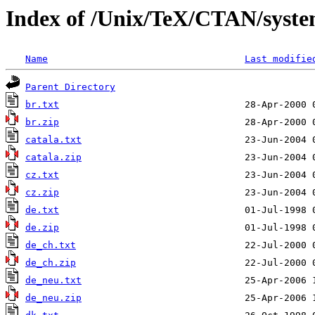
Index of /Unix/TeX/CTAN/syste
Name
Last modifie
Parent Directory
br.txt
br.zip
catala.txt
catala.zip
cz.txt
cz.zip
de.txt
de.zip
de_ch.txt
de_ch.zip
de_neu.txt
de_neu.zip