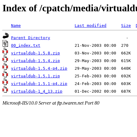
Index of /cpatch/media/virtuald
Name
Last modified
Size
Parent Directory
00_index.txt
virtualdub-1.5.8.zip
virtualdub-1.5.4.zip
virtualdub-1.5.4-p4.zip
virtualdub-1.5.1.zip
virtualdub-1.5.1-p4.zip
virtualdub-1_4_13.zip
Microsoft-IIS/10.0 Server at ftp.twaren.net Port 80