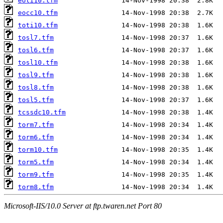
eoti10.tfm
eocc10.tfm
toti10.tfm
tosl7.tfm
tosl6.tfm
tosl10.tfm
tosl9.tfm
tosl8.tfm
tosl5.tfm
tcssdc10.tfm
torm7.tfm
torm6.tfm
torm10.tfm
torm5.tfm
torm9.tfm
torm8.tfm
Microsoft-IIS/10.0 Server at ftp.twaren.net Port 80