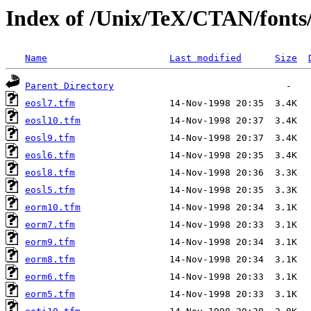
Index of /Unix/TeX/CTAN/fonts
Name
Last modified
Size
Parent Directory
eosl7.tfm
eosl10.tfm
eosl9.tfm
eosl6.tfm
eosl8.tfm
eosl5.tfm
eorm10.tfm
eorm7.tfm
eorm9.tfm
eorm8.tfm
eorm6.tfm
eorm5.tfm