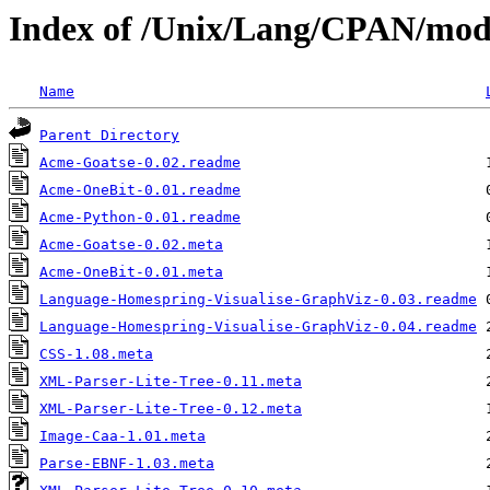
Index of /Unix/Lang/CPAN/mo
Name
Parent Directory
Acme-Goatse-0.02.readme
Acme-OneBit-0.01.readme
Acme-Python-0.01.readme
Acme-Goatse-0.02.meta
Acme-OneBit-0.01.meta
Language-Homespring-Visualise-GraphViz-0.03.readme
Language-Homespring-Visualise-GraphViz-0.04.readme
CSS-1.08.meta
XML-Parser-Lite-Tree-0.11.meta
XML-Parser-Lite-Tree-0.12.meta
Image-Caa-1.01.meta
Parse-EBNF-1.03.meta