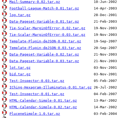
Mail-Summary-0.02.tar.gz
Football-League-Match-0.01.tar.gz
log.tar.gz
Data-Pageset-Variable-0.01.tar.gz
Tie-Scalar-MarginOfError-0.02.tar.gz
Tie-Scalar-MarginOfError-0.03.tar.gz
Template-Plugin-deJSON-0.02.tar.gz
Template-Plugin-deJSON-0.03.tar.gz
Data-Pageset-Variable-0.02.tar.gz
Data-Pageset-Variable-0.03.tar.gz
lot.tar.gz
bid.tar.gz
Test-Inspector-0.03.tar.gz
IChing-Hexagram-Illuminatus-0.01.tar.gz
Test-Inspector-0.01.tar.gz
HTML-Calendar-Simple-0.01.tar.gz
HTML-Calendar-Simple-0.02.tar.gz
PluceneSimple-1.0.tar.gz