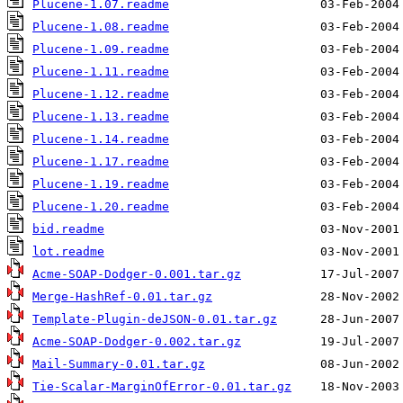
Plucene-1.07.readme
Plucene-1.08.readme
Plucene-1.09.readme
Plucene-1.11.readme
Plucene-1.12.readme
Plucene-1.13.readme
Plucene-1.14.readme
Plucene-1.17.readme
Plucene-1.19.readme
Plucene-1.20.readme
bid.readme
lot.readme
Acme-SOAP-Dodger-0.001.tar.gz
Merge-HashRef-0.01.tar.gz
Template-Plugin-deJSON-0.01.tar.gz
Acme-SOAP-Dodger-0.002.tar.gz
Mail-Summary-0.01.tar.gz
Tie-Scalar-MarginOfError-0.01.tar.gz