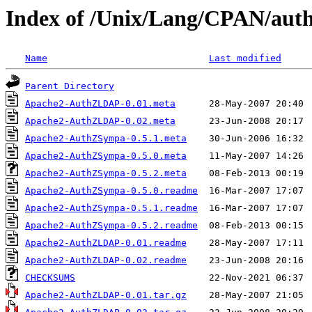
Index of /Unix/Lang/CPAN/a
Name
Last modified
Parent Directory
Apache2-AuthZLDAP-0.01.meta
Apache2-AuthZLDAP-0.02.meta
Apache2-AuthZSympa-0.5.1.meta
Apache2-AuthZSympa-0.5.0.meta
Apache2-AuthZSympa-0.5.2.meta
Apache2-AuthZSympa-0.5.0.readme
Apache2-AuthZSympa-0.5.1.readme
Apache2-AuthZSympa-0.5.2.readme
Apache2-AuthZLDAP-0.01.readme
Apache2-AuthZLDAP-0.02.readme
CHECKSUMS
Apache2-AuthZLDAP-0.01.tar.gz