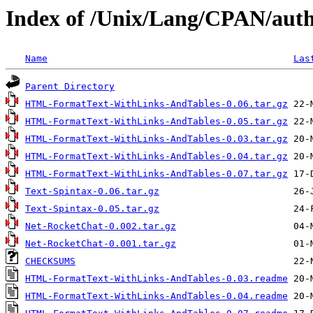
Index of /Unix/Lang/CPAN/au
Name
Las
Parent Directory
HTML-FormatText-WithLinks-AndTables-0.06.tar.gz
HTML-FormatText-WithLinks-AndTables-0.05.tar.gz
HTML-FormatText-WithLinks-AndTables-0.03.tar.gz
HTML-FormatText-WithLinks-AndTables-0.04.tar.gz
HTML-FormatText-WithLinks-AndTables-0.07.tar.gz
Text-Spintax-0.06.tar.gz
Text-Spintax-0.05.tar.gz
Net-RocketChat-0.002.tar.gz
Net-RocketChat-0.001.tar.gz
CHECKSUMS
HTML-FormatText-WithLinks-AndTables-0.03.readme
HTML-FormatText-WithLinks-AndTables-0.04.readme