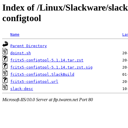
Index of /Linux/Slackware/slack
configtool
Name
La
Parent Directory
doinst.sh
fcitx5-configtool-5.1.14.tar.zst
fcitx5-configtool-5.1.14.tar.zst.sig
fcitx5-configtool.SlackBuild
fcitx5-configtool.url
slack-desc
Microsoft-IIS/10.0 Server at ftp.twaren.net Port 80