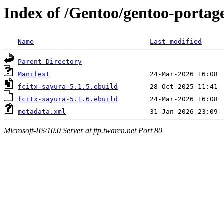
Index of /Gentoo/gentoo-portage
Name
Last modified
Parent Directory
Manifest
fcitx-sayura-5.1.5.ebuild
fcitx-sayura-5.1.6.ebuild
metadata.xml
Microsoft-IIS/10.0 Server at ftp.twaren.net Port 80