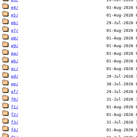
e4/
e5/
e6/
e7/
e8/
e9/
ea/
eb/
ec/
ed/
ee/
ef/
f0/
f1/
f2/
f3/
f4/