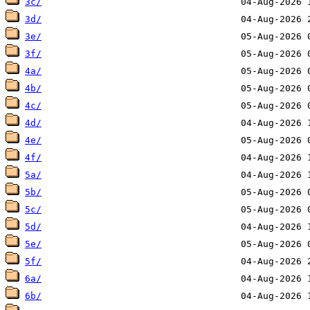
3c/
3d/
3e/
3f/
4a/
4b/
4c/
4d/
4e/
4f/
5a/
5b/
5c/
5d/
5e/
5f/
6a/
6b/