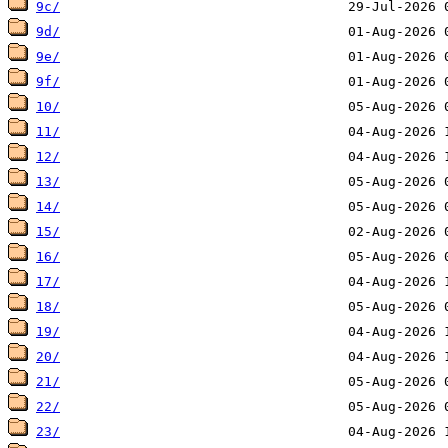
9c/
9d/
9e/
9f/
10/
11/
12/
13/
14/
15/
16/
17/
18/
19/
20/
21/
22/
23/