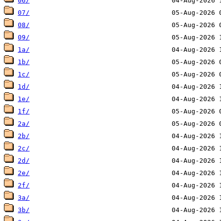
06/
07/
08/
09/
1a/
1b/
1c/
1d/
1e/
1f/
2a/
2b/
2c/
2d/
2e/
2f/
3a/
3b/