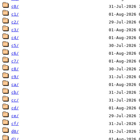
c0/
c1/
c2/
c3/
c4/
c5/
c6/
c7/
c8/
c9/
ca/
cb/
cc/
cd/
ce/
cf/
d0/
d1/