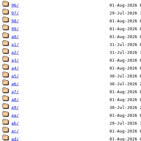
96/
97/
98/
99/
a0/
a1/
a2/
a3/
a4/
a5/
a6/
a7/
a8/
a9/
aa/
ab/
ac/
ad/