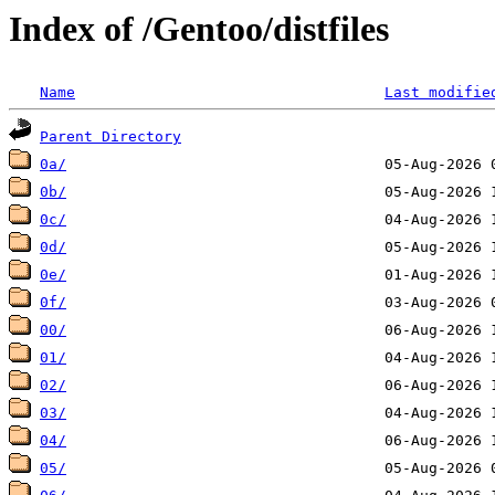
Index of /Gentoo/distfiles
Name
Last modifie
Parent Directory
0a/
0b/
0c/
0d/
0e/
0f/
00/
01/
02/
03/
04/
05/