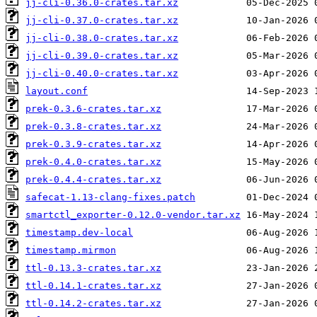
jj-cli-0.36.0-crates.tar.xz
jj-cli-0.37.0-crates.tar.xz
jj-cli-0.38.0-crates.tar.xz
jj-cli-0.39.0-crates.tar.xz
jj-cli-0.40.0-crates.tar.xz
layout.conf
prek-0.3.6-crates.tar.xz
prek-0.3.8-crates.tar.xz
prek-0.3.9-crates.tar.xz
prek-0.4.0-crates.tar.xz
prek-0.4.4-crates.tar.xz
safecat-1.13-clang-fixes.patch
smartctl_exporter-0.12.0-vendor.tar.xz
timestamp.dev-local
timestamp.mirmon
ttl-0.13.3-crates.tar.xz
ttl-0.14.1-crates.tar.xz
ttl-0.14.2-crates.tar.xz