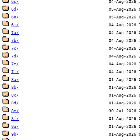
6c/
6d/
6e/
6f/
7a/
7b/
7c/
7d/
7e/
7f/
8a/
8b/
8c/
8d/
8e/
8f/
9a/
9b/