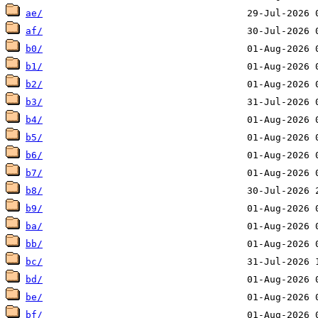
ae/
af/
b0/
b1/
b2/
b3/
b4/
b5/
b6/
b7/
b8/
b9/
ba/
bb/
bc/
bd/
be/
bf/